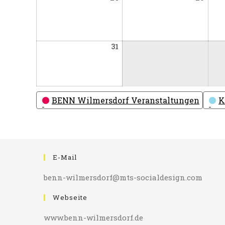
24,
25,
2026
2026
August
31
31,
2026
Kategorien
BENN Wilmersdorf Veranstaltungen
K
E-Mail
benn-wilmersdorf@mts-socialdesign.com
Webseite
www.benn-wilmersdorf.de