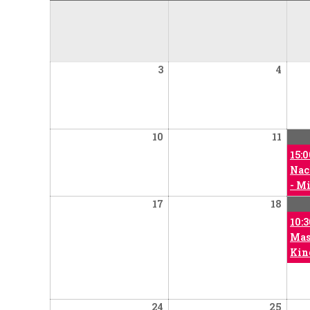
August
Augus
3
4
3,
4,
2026
2026
August
Augus
10
11
10,
11,
15:
2026
2026
Nac
- M
August
Augus
17
18
17,
18,
10:3
2026
2026
Mas
Kin
August
Augus
24
25