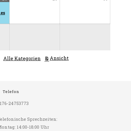
28,
Veranstaltung)
29,
30,
2026
2026
2026
hes
ausdrucken
Ansicht
Alle Kategorien
Telefon
176-24753773
elefonische Sprechzeiten:
ontag: 14:00-18:00 Uhr