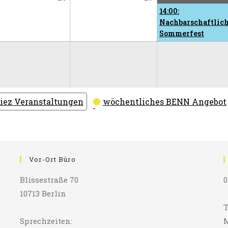
26,
27,
14:00:
2026
2026
Nachbarschaftlic
Sommerfest
iez Veranstaltungen
wöchentliches BENN Angebot
Vor-Ort Büro
Blissestraße 70
0
10713 Berlin
T
Sprechzeiten:
M