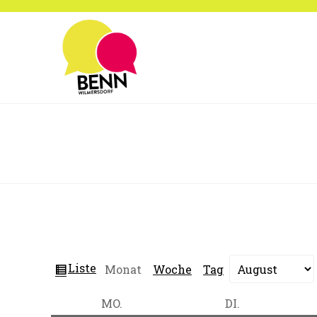
Zum
Inhalt
springen
Ansicht
Liste
Monat
Woche
Tag
Monat
Jahr
als
MONTAG
DIENSTAG
MO.
DI.