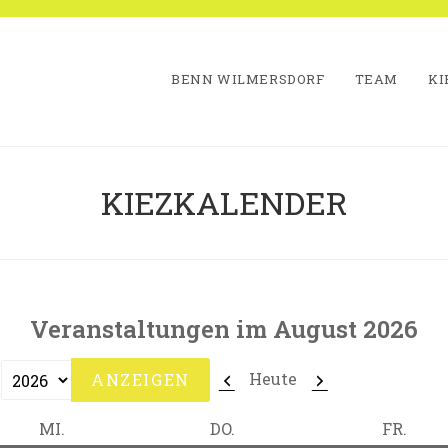
BENN WILMERSDORF
TEAM
KI
KIEZKALENDER
Veranstaltungen im August 2026
Zurück
Weiter
Heute
MITTWOCH
DONNERSTAG
FREI
MI.
DO.
FR.