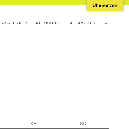
Übersetzen
EZKALENDER
KIEZKARTE
MITMACHEN
WEBSITE-
SUCHE
UMSCHALT
TAG
SAMSTAG
SONNTAG
SA.
SO.