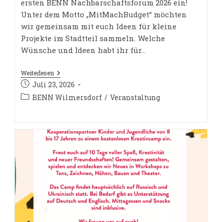
ersten BENN Nachbarschaftsforum 2026 ein!
Unter dem Motto „MitMachBudget“ möchten
wir gemeinsam mit euch Ideen für kleine
Projekte im Stadtteil sammeln. Welche
Wünsche und Ideen habt ihr für…
BENN
Weiterlesen
Nachbarschaftsforum
Beitrag
Juli 23, 2026
I
veröffentlicht:
–
Beitrags-
BENN Wilmersdorf
/
Veranstaltung
MitMachBudget
Kategorie: