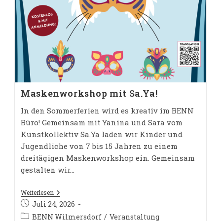
Maskenworkshop mit Sa.Ya!
In den Sommerferien wird es kreativ im BENN
Büro! Gemeinsam mit Yanina und Sara vom
Kunstkollektiv Sa.Ya laden wir Kinder und
Jugendliche von 7 bis 15 Jahren zu einem
dreitägigen Maskenworkshop ein. Gemeinsam
gestalten wir…
Maskenworkshop
Weiterlesen
Mit
Beitrag
Juli 24, 2026
Sa.Ya!
veröffentlicht:
Beitrags-
BENN Wilmersdorf
/
Veranstaltung