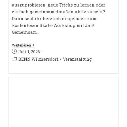
auszuprobieren, neue Tricks zu lernen oder
einfach gemeinsam draußen aktiv zu sein?
Dann seid ihr herzlich eingeladen zum
kostenlosen Skate-Workshop mit Jan!
Gemeinsam…
Skate
Weiterlesen
Workshop
Beitrag
Juli 1, 2026
Für
veröffentlicht:
Kinder
Beitrags-
BENN Wilmersdorf
/
Veranstaltung
&
Kategorie:
Jugendliche
–
Jetzt
Anmelden!