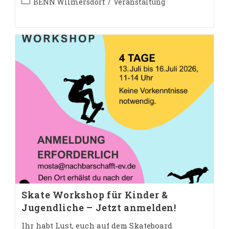
Berlin (auf
Beitrags-
BENN Wilmersdorf
/
Veranstaltung
Russisch
Kategorie:
Und
Ukrainisch)
–
Jetzt
Anmelden!
Skate Workshop für Kinder &
Jugendliche – Jetzt anmelden!
Ihr habt Lust, euch auf dem Skateboard