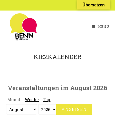
Zum
Übersetzen
Inhalt
springen
MENÜ
KIEZKALENDER
Veranstaltungen im August 2026
Monat
Woche
Tag
Monat
Jahr