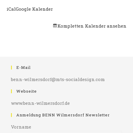
der
iCal
Google Kalender
Nachbarschafft
Kompletten Kalender ansehen
E-Mail
benn-wilmersdorf@mts-socialdesign.com
Webseite
www.benn-wilmersdorf.de
Anmeldung BENN Wilmersdorf Newsletter
Vorname