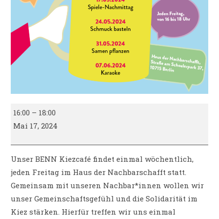
BENN
16:00
–
18:00
Wilmersdorf
Mai 17, 2024
I
BENN
Kiezcafé
Unser BENN Kiezcafé findet einmal wöchentlich,
jeden Freitag im Haus der Nachbarschafft statt.
Gemeinsam mit unseren Nachbar*innen wollen wir
unser Gemeinschaftsgefühl und die Solidarität im
Kiez stärken. Hierfür treffen wir uns einmal