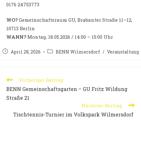
0176 24753773
WO?
Gemeinschaftsraum GU, Brabanter Straße 11–12,
10713 Berlin
WANN?
Montag, 18.05.2026 / 14:00 – 15:00 Uhr
Beitrag
Beitrags-
April 28, 2026
BENN Wilmersdorf
/
Veranstaltung
veröffentlicht:
Kategorie:
Weitere
Vorheriger Beitrag
Artikel
BENN Gemeinschaftsgarten – GU Fritz Wildung
ansehen
Straße 21
Nächster Beitrag
Tischtennis-Turnier im Volkspark Wilmersdorf