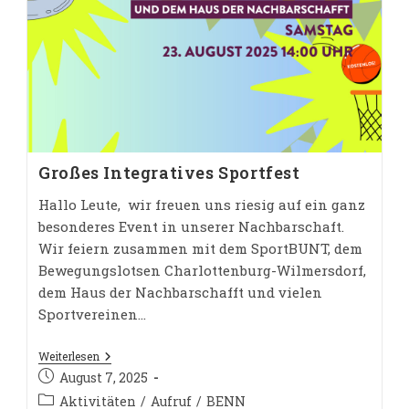
Großes Integratives Sportfest
Hallo Leute, wir freuen uns riesig auf ein ganz
besonderes Event in unserer Nachbarschaft.
Wir feiern zusammen mit dem SportBUNT, dem
Bewegungslotsen Charlottenburg-Wilmersdorf,
dem Haus der Nachbarschafft und vielen
Sportvereinen…
Großes
Weiterlesen
Integratives
Beitrag
August 7, 2025
Sportfest
veröffentlicht:
Beitrags-
Aktivitäten
/
Aufruf
/
BENN