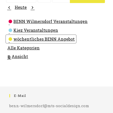
Monat
Tag
Jahr
Zurück
Weiter
Heute
Kategorien
BENN Wilmersdorf Veranstaltungen
Kiez Veranstaltungen
wöchentliches BENN Angebot
Alle Kategorien
ausdrucken
Ansicht
E-Mail
benn-wilmersdorf@mts-socialdesign.com