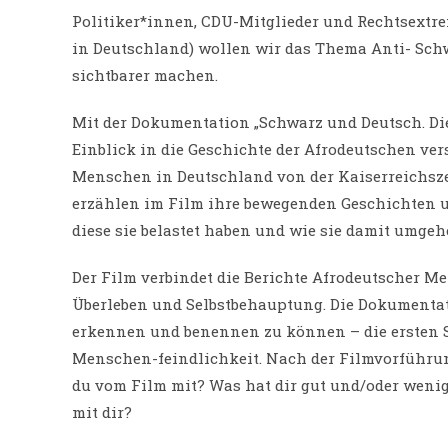
Die
Politiker*innen, CDU-Mitglieder und Rechtsextr
Geschichte
in Deutschland) wollen wir das Thema Anti- Sch
der
sichtbarer machen.
Afrodeutschen“
Mit der Dokumentation „Schwarz und Deutsch. Die
Einblick in die Geschichte der Afrodeutschen ve
Menschen in Deutschland von der Kaiserreichszei
erzählen im Film ihre bewegenden Geschichten u
diese sie belastet haben und wie sie damit umgeh
Der Film verbindet die Berichte Afrodeutscher 
Überleben und Selbstbehauptung. Die Dokumentat
erkennen und benennen zu können – die ersten 
Menschen-feindlichkeit. Nach der Filmvorführ
du vom Film mit? Was hat dir gut und/oder wenig
mit dir?