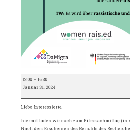
Women
13:00
–
16:30
Rais.ed
Januar 31, 2024
I
Filmnachmittag
„Schwarz
Liebe Interessierte,
und
hiermit laden wir euch zum Filmnachmittag (in Aqua
deutsch
-
Nach dem Erscheinen des Berichts des Recherchene