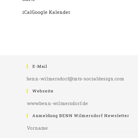
Jessel-
iCal
Google Kalender
Platz
E-Mail
benn-wilmersdorf@mts-socialdesign.com
Webseite
www.benn-wilmersdorf.de
Anmeldung BENN Wilmersdorf Newsletter
Vorname