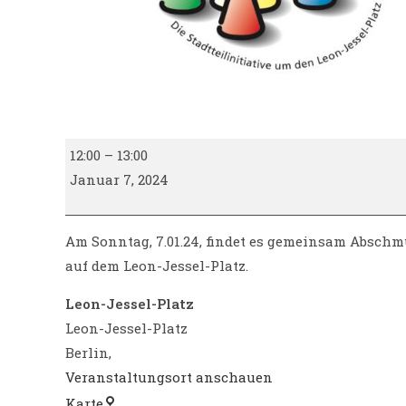
Weihnachtliches
12:00
–
13:00
auf
Januar 7, 2024
dem
Leon-
Jessel-
Am Sonntag, 7.01.24, findet es gemeinsam Absch
Platz
auf dem Leon-Jessel-Platz.
I
Leon-Jessel-Platz
Miteinander
Leon-Jessel-Platz
im
Berlin
,
Kiez
e.V.
Veranstaltungsort anschauen
Leon-
Karte