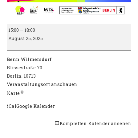
Sommertage
15:00
–
18:00
bei
August 25, 2025
BENN
(Jugendprogramm)
-
Benn Wilmersdorf
Karaoke
Blissestraße 70
&
Berlin
,
10713
Chill
Veranstaltungsort anschauen
Benn
Karte
Wilmersdorf
iCal
Google Kalender
Kompletten Kalender ansehen