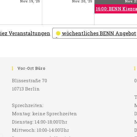
mber
November
November
Nov. 19, '25
Nov. 20, '25
Nov. 21
19,
20,
16:00: BENN Kiezc
2025
2025
iez Veranstaltungen
wöchentliches BENN Angebot
Vor-Ort Büro
Blissestraße 70
0
10713 Berlin
T
Sprechzeiten:
M
Montag: keine Sprechzeiten
D
Dienstag: 14:00-18:00Uhr
M
Mittwoch: 10:00-14:00Uhr
D