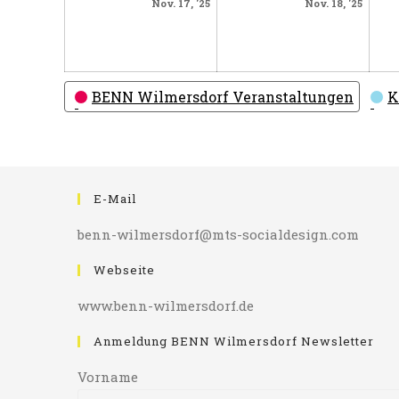
November
Nove
Nov. 17, '25
Nov. 18, '25
17,
18,
2025
2025
Kategorien
BENN Wilmersdorf Veranstaltungen
K
E-Mail
benn-wilmersdorf@mts-socialdesign.com
Webseite
www.benn-wilmersdorf.de
Anmeldung BENN Wilmersdorf Newsletter
Vorname