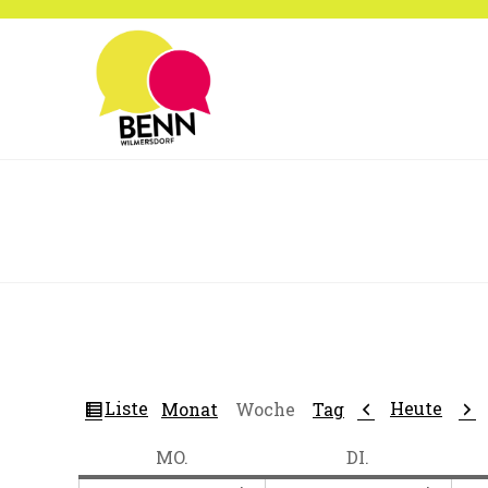
Zum
Inhalt
springen
Ansicht
Zurück
Wei
Liste
Heute
Monat
Woche
Tag
als
MONTAG
DIENSTAG
MO.
DI.