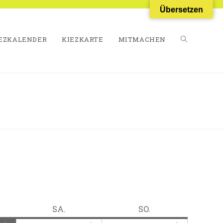
Übersetzen
EZKALENDER
KIEZKARTE
MITMACHEN
WEBSITE-
SUCHE
UMSCHALT
TAG
SAMSTAG
SONNTAG
SA.
SO.