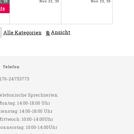
November
(1
November
November
, '25
Nov. 22, '25
Nov. 23, '25
21,
Veranstaltung)
22,
23,
afé
2025
2025
2025
ausdrucken
Ansicht
Alle Kategorien
Telefon
176-24753773
elefonische Sprechzeiten:
ontag: 14:00-18:00 Uhr
ienstag: 14:00-18:00 Uhr
ittwoch: 10:00-14:00Uhr
onnerstag: 10:00-14:00Uhr