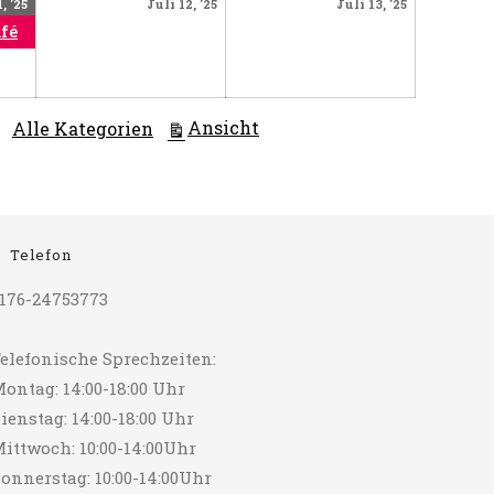
Juli
(1
Juli
Juli
, '25
Juli 12, '25
Juli 13, '25
11,
Veranstaltung)
12,
13,
afé
2025
2025
2025
ausdrucken
Ansicht
Alle Kategorien
Telefon
176-24753773
elefonische Sprechzeiten:
ontag: 14:00-18:00 Uhr
ienstag: 14:00-18:00 Uhr
ittwoch: 10:00-14:00Uhr
onnerstag: 10:00-14:00Uhr