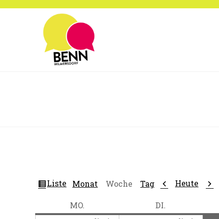
Zum
Inhalt
springen
Ansicht
Zurück
Wei
Liste
Heute
Monat
Woche
Tag
als
MONTAG
DIENSTAG
MO.
DI.