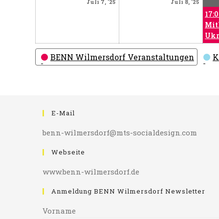
Juli
Juli
Juli 7, '25
Juli 8, '25
7,
8,
17:
2025
2025
Mit
Ukr
Kategorien
BENN Wilmersdorf Veranstaltungen
K
E-Mail
benn-wilmersdorf@mts-socialdesign.com
Webseite
www.benn-wilmersdorf.de
Anmeldung BENN Wilmersdorf Newsletter
Vorname