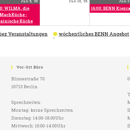
Juli
(1
Juli
Juli 9, '25
Juli 10, '25
Juli 11
9,
Veranstaltung)
10,
00: WILMA, die
16:00: BENN Kiezc
2025
2025
MachKüche -
ainische Küche
iez Veranstaltungen
wöchentliches BENN Angebot
Vor-Ort Büro
Blissestraße 70
0
10713 Berlin
T
Sprechzeiten:
M
Montag: keine Sprechzeiten
D
Dienstag: 14:00-18:00Uhr
M
Mittwoch: 10:00-14:00Uhr
D