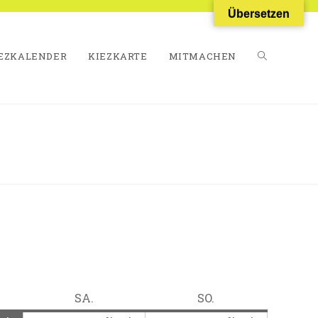
Übersetzen
EZKALENDER
KIEZKARTE
MITMACHEN
WEBSITE-
SUCHE
UMSCHALT
TAG
SAMSTAG
SONNTAG
SA.
SO.