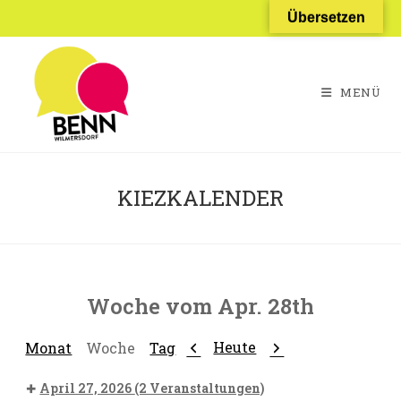
Zum
Übersetzen
Inhalt
springen
MENÜ
KIEZKALENDER
Woche vom Apr. 28th
Zurück
Weiter
Heute
Monat
Woche
Tag
April 27, 2026
(2 Veranstaltungen)