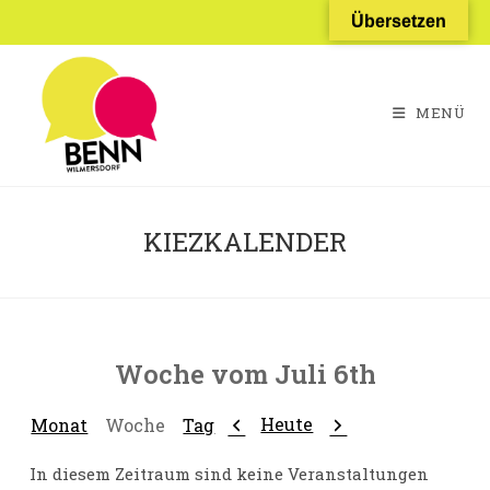
Zum
Übersetzen
Inhalt
springen
MENÜ
KIEZKALENDER
Woche vom Juli 6th
Zurück
Weiter
Heute
Monat
Woche
Tag
In diesem Zeitraum sind keine Veranstaltungen