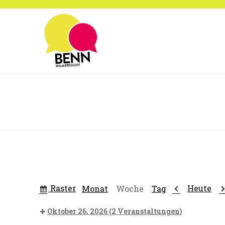
Zum
Inhalt
springen
Anzeigen
Zurück
W
Raster
Heute
Monat
Woche
Tag
als
Oktober 26, 2026
(2 Veranstaltungen)