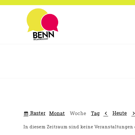
Zum
Inhalt
springen
Anzeigen
Zurück
W
Raster
Heute
Monat
Woche
Tag
als
In diesem Zeitraum sind keine Veranstaltungen 