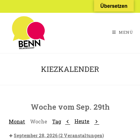
Zum
Übersetzen
Inhalt
springen
MENÜ
KIEZKALENDER
Woche vom Sep. 29th
Zurück
Weiter
Heute
Monat
Woche
Tag
September 28, 2026
(2 Veranstaltungen)