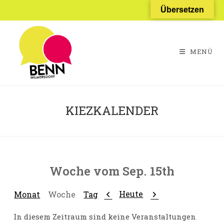
Zum
Übersetzen
Inhalt
springen
MENÜ
KIEZKALENDER
Woche vom Sep. 15th
Zurück
Weiter
Heute
Monat
Woche
Tag
In diesem Zeitraum sind keine Veranstaltungen