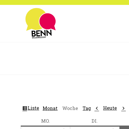
Zum
Inhalt
springen
Ansicht
Zurück
Wei
Liste
Heute
Monat
Woche
Tag
als
MONTAG
DIENSTAG
MO.
DI.