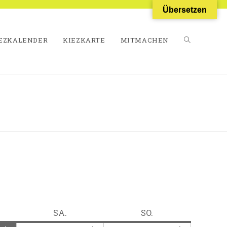
Übersetzen
EZKALENDER
KIEZKARTE
MITMACHEN
WEBSITE-
SUCHE
UMSCHALT
TAG
SAMSTAG
SONNTAG
SA.
SO.