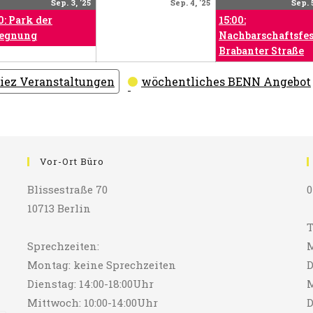
ember
September
(1
September
Sep. 3, '25
Sep. 4, '25
Sep. 5
3,
Veranstaltung)
4,
0: Park der
15:00:
2025
2025
egnung
Nachbarschaftsfes
Brabanter Straße
iez Veranstaltungen
wöchentliches BENN Angebot
Vor-Ort Büro
Blissestraße 70
0
10713 Berlin
T
Sprechzeiten:
M
Montag: keine Sprechzeiten
D
Dienstag: 14:00-18:00Uhr
M
Mittwoch: 10:00-14:00Uhr
D