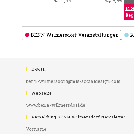
September
Sept
Sep. 1, '25
Sep. 2, '25
1,
2,
14:3
2025
2025
Beg
Kategorien
BENN Wilmersdorf Veranstaltungen
K
E-Mail
benn-wilmersdorf@mts-socialdesign.com
Webseite
www.benn-wilmersdorf.de
Anmeldung BENN Wilmersdorf Newsletter
Vorname