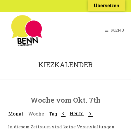
Zum
Übersetzen
Inhalt
springen
MENÜ
KIEZKALENDER
Woche vom Okt. 7th
Zurück
Weiter
Heute
Monat
Woche
Tag
In diesem Zeitraum sind keine Veranstaltungen