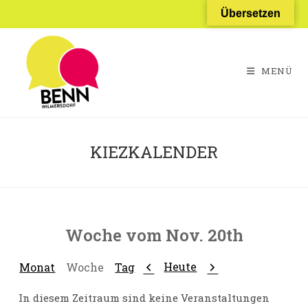
Zum
Übersetzen
Inhalt
springen
MENÜ
KIEZKALENDER
Woche vom Nov. 20th
Zurück
Weiter
Heute
Monat
Woche
Tag
In diesem Zeitraum sind keine Veranstaltungen