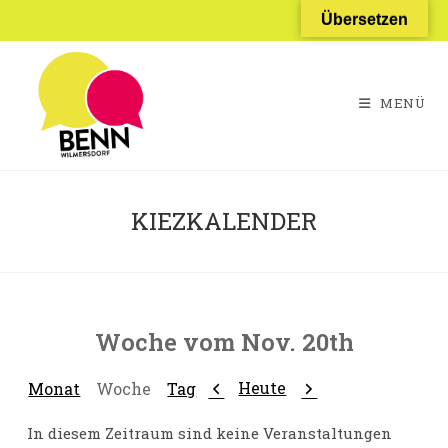
Zum
Übersetzen
Inhalt
springen
MENÜ
KIEZKALENDER
Woche vom Nov. 20th
Zurück
Weiter
Heute
Monat
Woche
Tag
In diesem Zeitraum sind keine Veranstaltungen