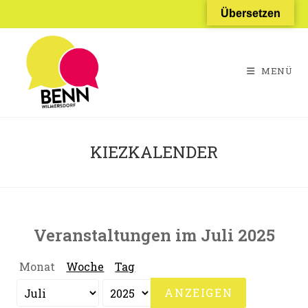
Zum
Übersetzen
Inhalt
springen
MENÜ
KIEZKALENDER
Veranstaltungen im Juli 2025
Monat
Woche
Tag
Monat
Jahr