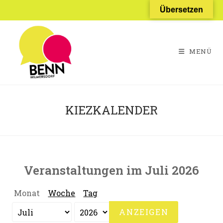
Zum
Übersetzen
Inhalt
springen
MENÜ
KIEZKALENDER
Veranstaltungen im Juli 2026
Monat
Woche
Tag
Monat
Jahr