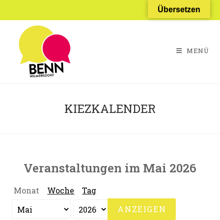
Zum
Übersetzen
Inhalt
springen
MENÜ
KIEZKALENDER
Veranstaltungen im Mai 2026
Monat
Woche
Tag
Monat
Jahr