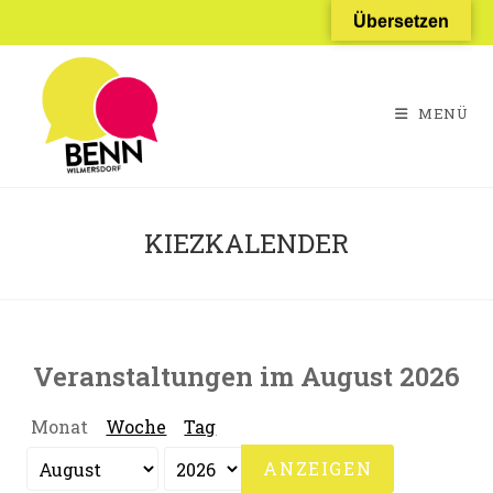
Zum
Übersetzen
Inhalt
springen
MENÜ
KIEZKALENDER
Veranstaltungen im August 2026
Monat
Woche
Tag
Monat
Jahr