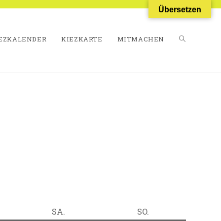
Übersetzen
EZKALENDER
KIEZKARTE
MITMACHEN
WEBSITE-
SUCHE
UMSCHALT
TAG
SAMSTAG
SONNTAG
SA.
SO.