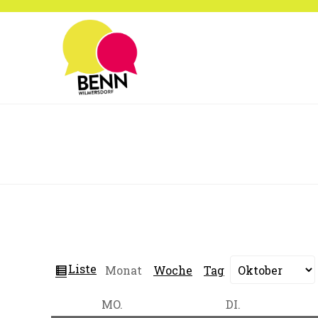
Zum
Inhalt
springen
Ansicht
Liste
Monat
Woche
Tag
Monat
Jahr
als
MONTAG
DIENSTAG
MO.
DI.