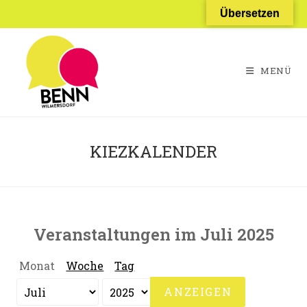
Zum
Übersetzen
Inhalt
springen
MENÜ
KIEZKALENDER
Veranstaltungen im Juli 2025
Monat
Woche
Tag
Monat
Jahr