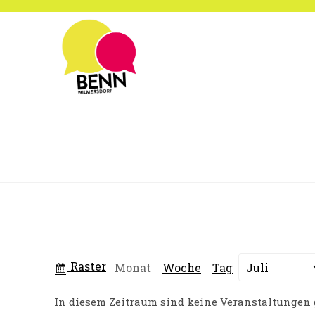
Zum
Inhalt
springen
Anzeigen
Raster
Monat
Woche
Tag
Monat
Jahr
als
In diesem Zeitraum sind keine Veranstaltungen 