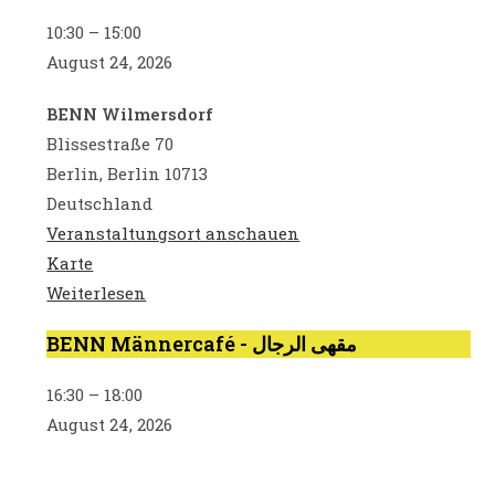
auf
10:30
–
15:00
Arabisch
August 24, 2026
-
الإرشاد
BENN Wilmersdorf
الفردي
Blissestraße 70
للنساء
Berlin
,
Berlin
10713
والرجال
Deutschland
Veranstaltungsort anschauen
BENN
Karte
Wilmersdorf
Weiterlesen
BENN Männercafé - مقهى الرجال
BENN
Männercafé
16:30
–
18:00
-
August 24, 2026
مقهى
الرجال