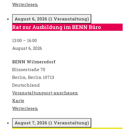
Brabanter
Weiterlesen
Straße
August 6, 2026
(1 Veranstaltung)
Rat zur Ausbildung im BENN Büro
Rat
zur
13:00
–
16:00
Ausbildung
August 6, 2026
im
BENN
BENN Wilmersdorf
Büro
Blissestraße 70
Berlin
,
Berlin
10713
Deutschland
Veranstaltungsort anschauen
BENN
Karte
Wilmersdorf
Weiterlesen
August 7, 2026
(1 Veranstaltung)