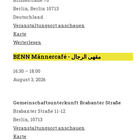
Blissestraße 70
للنساء
Berlin
,
Berlin
10713
والرجال
Deutschland
Veranstaltungsort anschauen
BENN
Karte
Wilmersdorf
Weiterlesen
BENN Männercafé - مقهى الرجال
BENN
Männercafé
16:30
–
18:00
-
August 3, 2026
مقهى
الرجال
Gemeinschaftsunterkunft Brabanter Straße
Brabanter Straße 11-12
Berlin
,
10713
Veranstaltungsort anschauen
Gemeinschaftsunterkunft
Karte