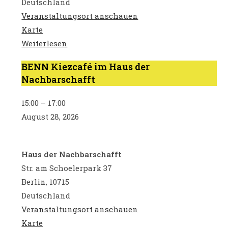
Deutschland
Veranstaltungsort anschauen
GU
Karte
Brabanter
Weiterlesen
Straße
BENN Kiezcafé im Haus der
BENN
11-
Nachbarschafft
Kiezcafé
12
im
15:00
–
17:00
Haus
August 28, 2026
der
Nachbarschafft
Haus der Nachbarschafft
Str. am Schoelerpark 37
Berlin
,
10715
Deutschland
Veranstaltungsort anschauen
Haus
Karte