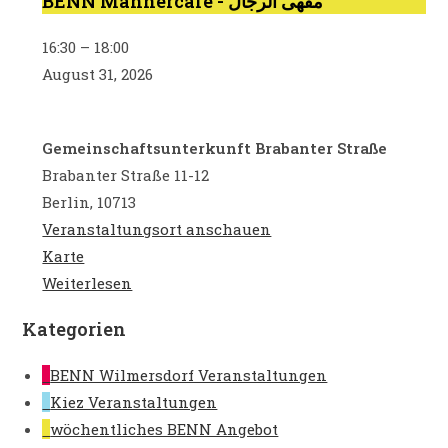
BENN Männercafé - مقهى الرجال
BENN
Männercafé
16:30
–
18:00
-
August 31, 2026
مقهى
الرجال
Gemeinschaftsunterkunft Brabanter Straße
Brabanter Straße 11-12
Berlin
,
10713
Veranstaltungsort anschauen
Gemeinschaftsunterkunft
Karte
Brabanter
Weiterlesen
Straße
Kategorien
BENN Wilmersdorf Veranstaltungen
Kiez Veranstaltungen
wöchentliches BENN Angebot