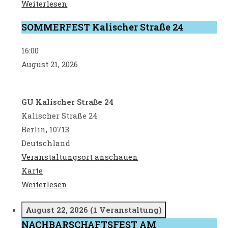
der
Weiterlesen
Nachbarschafft
SOMMERFEST Kalischer Straße 24
SOMMERFEST
Kalischer
16:00
Straße
August 21, 2026
24
GU Kalischer Straße 24
Kalischer Straße 24
Berlin
,
10713
Deutschland
Veranstaltungsort anschauen
GU
Karte
Kalischer
Weiterlesen
Straße
24
August 22, 2026
(1 Veranstaltung)
NACHBARSCHAFTSFEST AM
NACHBARSCHAFTSFEST