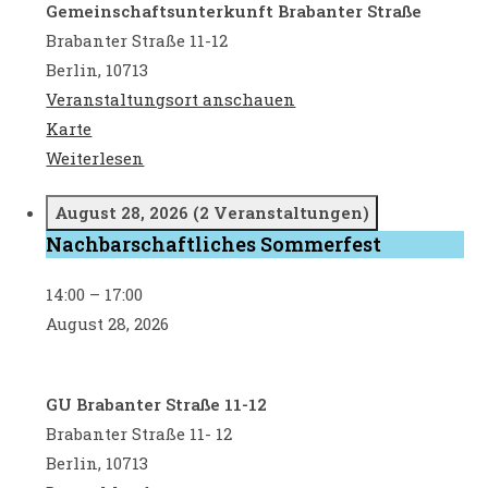
Gemeinschaftsunterkunft Brabanter Straße
Brabanter Straße 11-12
Berlin
,
10713
Veranstaltungsort anschauen
Gemeinschaftsunterkunft
Karte
Brabanter
Weiterlesen
Straße
August 28, 2026
(2 Veranstaltungen)
Nachbarschaftliches Sommerfest
Nachbarschaftliches
Sommerfest
14:00
–
17:00
August 28, 2026
GU Brabanter Straße 11-12
Brabanter Straße 11- 12
Berlin
,
10713