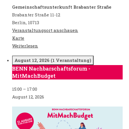
Gemeinschaftsunterkunft Brabanter Straße
Brabanter Straße 11-12
Berlin
,
10713
Veranstaltungsort anschauen
Gemeinschaftsunterkunft
Karte
Brabanter
Weiterlesen
Straße
August 12, 2026
(1 Veranstaltung)
BENN Nachbarschaftsforum -
BENN
MitMachBudget
Nachbarschaftsforum
-
15:00
–
17:00
MitMachBudget
August 12, 2026