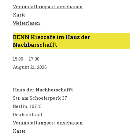
Veranstaltungsort anschauen
BENN
Karte
Wilmersdorf
Weiterlesen
BENN Kiezcafé im Haus der
BENN
Nachbarschafft
Kiezcafé
im
15:00
–
17:00
Haus
August 21, 2026
der
Nachbarschafft
Haus der Nachbarschafft
Str. am Schoelerpark 37
Berlin
,
10715
Deutschland
Veranstaltungsort anschauen
Haus
Karte