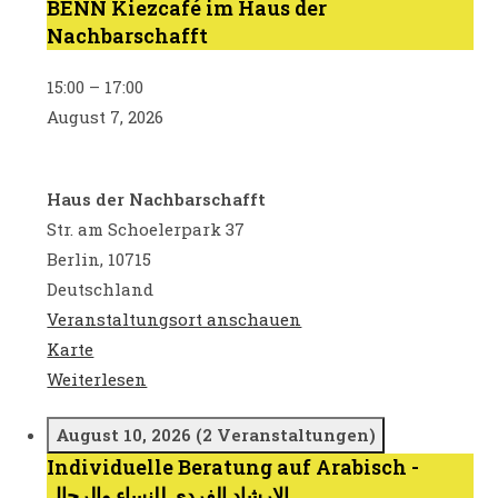
BENN Kiezcafé im Haus der
BENN
Nachbarschafft
Kiezcafé
im
15:00
–
17:00
Haus
August 7, 2026
der
Nachbarschafft
Haus der Nachbarschafft
Str. am Schoelerpark 37
Berlin
,
10715
Deutschland
Veranstaltungsort anschauen
Haus
Karte
der
Weiterlesen
Nachbarschafft
August 10, 2026
(2 Veranstaltungen)
Individuelle Beratung auf Arabisch -
Individuelle
الإرشاد الفردي للنساء والرجال
Beratung