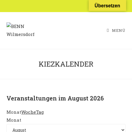
Zum
Übersetzen
Inhalt
springen
MENÜ
KIEZKALENDER
Veranstaltungen im August 2026
Monat
Woche
Tag
Monat