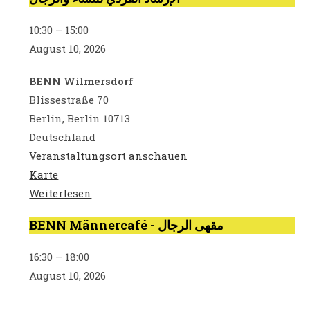
auf
10:30
–
15:00
Arabisch
August 10, 2026
-
الإرشاد
BENN Wilmersdorf
الفردي
Blissestraße 70
للنساء
Berlin
,
Berlin
10713
والرجال
Deutschland
Veranstaltungsort anschauen
BENN
Karte
Wilmersdorf
Weiterlesen
BENN Männercafé - مقهى الرجال
BENN
Männercafé
16:30
–
18:00
-
August 10, 2026
مقهى
الرجال