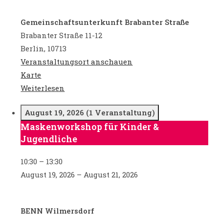
Gemeinschaftsunterkunft Brabanter Straße
Brabanter Straße 11-12
Berlin
,
10713
Veranstaltungsort anschauen
Gemeinschaftsunterkunft
Karte
Brabanter
Weiterlesen
Straße
August 19, 2026
(1 Veranstaltung)
Maskenworkshop für Kinder &
Maskenworkshop
Jugendliche
für
Kinder
10:30
–
13:30
&
August 19, 2026
–
August 21, 2026
Jugendliche
BENN Wilmersdorf