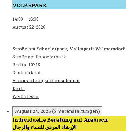
VOLKSPARK
AM
VOLKSPARK
14:00
–
18:00
August 22, 2026
Straße am Schoelerpark, Volkspark Wilmersdorf
Straße am Schoelerpark
Berlin
,
10715
Deutschland
Veranstaltungsort anschauen
Straße
Karte
am
Weiterlesen
Schoelerpark,
Volkspark
August 24, 2026
(2 Veranstaltungen)
Wilmersdorf
Individuelle Beratung auf Arabisch -
Individuelle
الإرشاد الفردي للنساء والرجال
Beratung