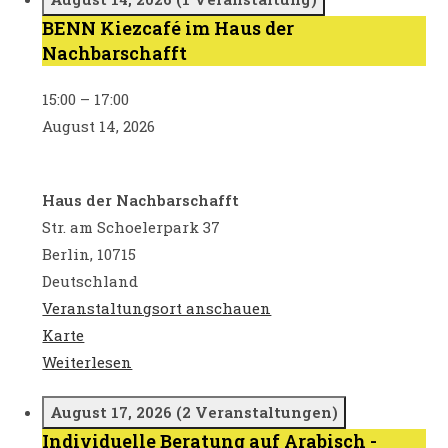
BENN Kiezcafé im Haus der
BENN
Nachbarschafft
Kiezcafé
im
15:00
–
17:00
Haus
August 14, 2026
der
Nachbarschafft
Haus der Nachbarschafft
Str. am Schoelerpark 37
Berlin
,
10715
Deutschland
Veranstaltungsort anschauen
Haus
Karte
der
Weiterlesen
Nachbarschafft
August 17, 2026
(2 Veranstaltungen)
Individuelle Beratung auf Arabisch -
Individuelle