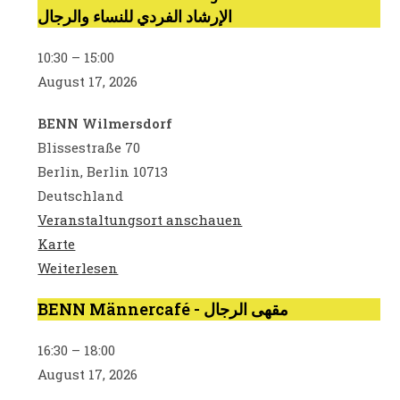
الإرشاد الفردي للنساء والرجال
Beratung
auf
10:30
–
15:00
Arabisch
August 17, 2026
-
الإرشاد
BENN Wilmersdorf
الفردي
Blissestraße 70
للنساء
Berlin
,
Berlin
10713
والرجال
Deutschland
Veranstaltungsort anschauen
BENN
Karte
Wilmersdorf
Weiterlesen
BENN Männercafé - مقهى الرجال
BENN
Männercafé
16:30
–
18:00
-
August 17, 2026
مقهى
الرجال