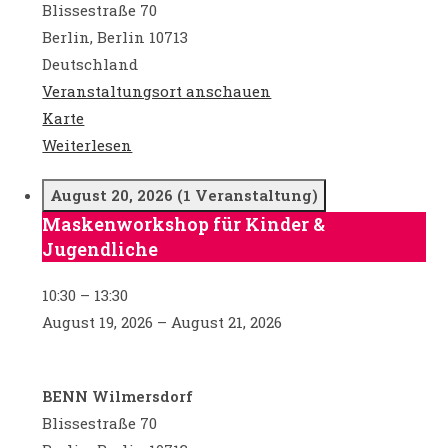
Blissestraße 70
Berlin
,
Berlin
10713
Deutschland
Veranstaltungsort anschauen
BENN
Karte
Wilmersdorf
Weiterlesen
August 20, 2026
(1 Veranstaltung)
Maskenworkshop für Kinder &
Maskenworkshop
Jugendliche
für
Kinder
10:30
–
13:30
&
August 19, 2026
–
August 21, 2026
Jugendliche
BENN Wilmersdorf
Blissestraße 70