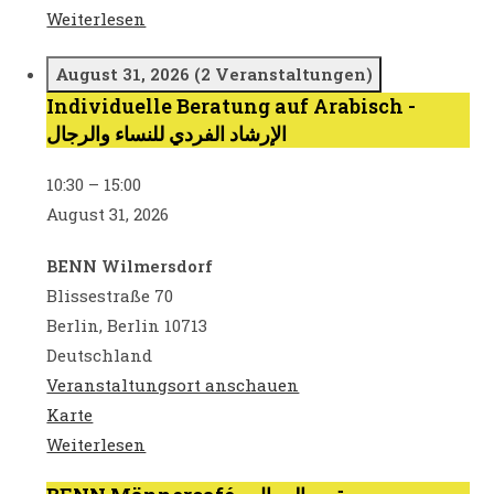
der
Weiterlesen
Nachbarschafft
August 31, 2026
(2 Veranstaltungen)
Individuelle Beratung auf Arabisch -
Individuelle
الإرشاد الفردي للنساء والرجال
Beratung
auf
10:30
–
15:00
Arabisch
August 31, 2026
-
الإرشاد
BENN Wilmersdorf
الفردي
Blissestraße 70
للنساء
Berlin
,
Berlin
10713
والرجال
Deutschland
Veranstaltungsort anschauen
BENN
Karte
Wilmersdorf
Weiterlesen