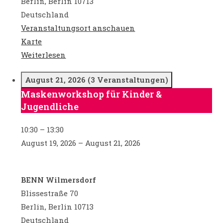
Berlin
,
Berlin
10713
Deutschland
Veranstaltungsort anschauen
BENN
Karte
Wilmersdorf
Weiterlesen
August 21, 2026
(3 Veranstaltungen)
Maskenworkshop für Kinder &
Maskenworkshop
Jugendliche
für
Kinder
10:30
–
13:30
&
August 19, 2026
–
August 21, 2026
Jugendliche
BENN Wilmersdorf
Blissestraße 70
Berlin
,
Berlin
10713
Deutschland