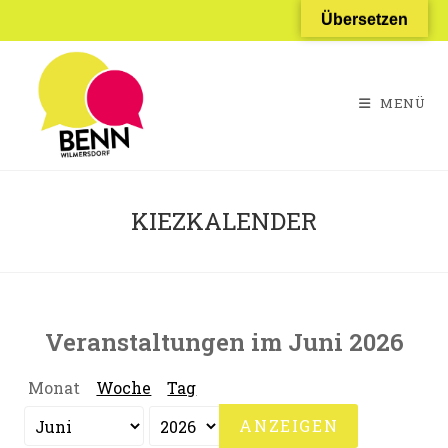
Zum
Übersetzen
Inhalt
springen
MENÜ
KIEZKALENDER
Veranstaltungen im Juni 2026
Monat
Woche
Tag
Monat
Jahr