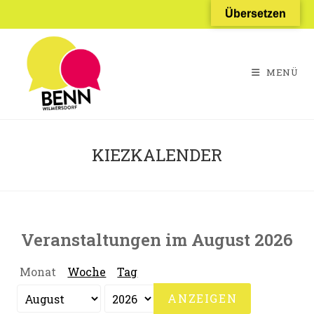
Zum
Übersetzen
Inhalt
springen
MENÜ
KIEZKALENDER
Veranstaltungen im August 2026
Monat
Woche
Tag
Monat
Jahr