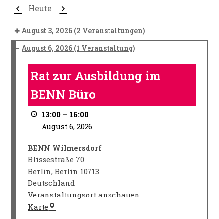
Zurück
Weiter
Heute
August 3, 2026
(2 Veranstaltungen)
August 6, 2026
(1 Veranstaltung)
Rat
zur
Rat zur Ausbildung im
Ausbildung
BENN Büro
im
BENN
13:00
–
16:00
Büro
August 6, 2026
BENN Wilmersdorf
Blissestraße 70
Berlin
,
Berlin
10713
Deutschland
Veranstaltungsort anschauen
BENN
Karte
Wilmersdorf