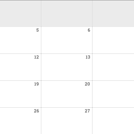
mber
November
November
5
6
5,
6,
2025
2025
mber
November
November
12
13
12,
13,
2025
2025
mber
November
November
19
20
19,
20,
2025
2025
mber
November
November
26
27
26,
27,
2025
2025