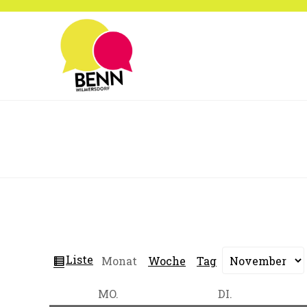
Zum
Inhalt
springen
Ansicht
Liste
Monat
Woche
Tag
Monat
Jahr
als
MONTAG
DIENSTAG
MO.
DI.