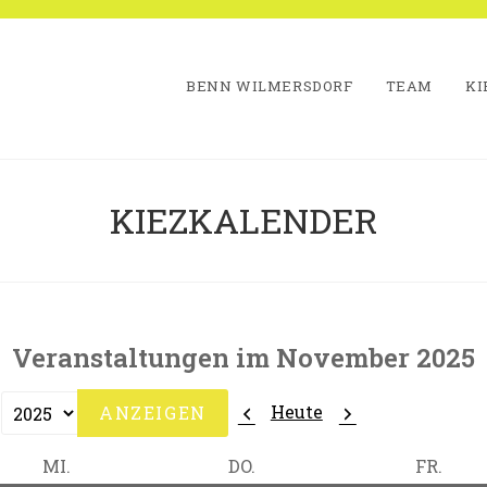
BENN WILMERSDORF
TEAM
KI
KIEZKALENDER
Veranstaltungen im November 2025
Zurück
Weiter
Heute
MITTWOCH
DONNERSTAG
FREI
MI.
DO.
FR.