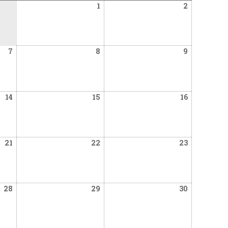
November
November
1
2
1,
2,
2025
2025
November
November
November
7
8
9
7,
8,
9,
2025
2025
2025
November
November
November
14
15
16
14,
15,
16,
2025
2025
2025
November
November
November
21
22
23
21,
22,
23,
2025
2025
2025
November
November
November
28
29
30
28,
29,
30,
2025
2025
2025