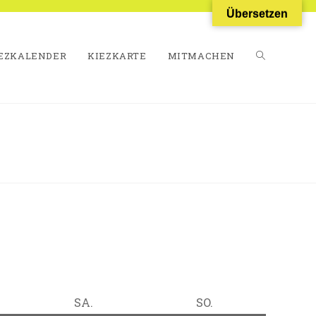
Übersetzen
EZKALENDER
KIEZKARTE
MITMACHEN
WEBSITE-
SUCHE
UMSCHALT
TAG
SAMSTAG
SONNTAG
SA.
SO.