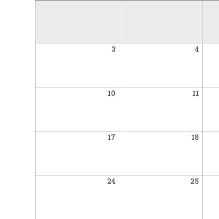
November
Nove
3
4
3,
4,
2025
2025
November
Nove
10
11
10,
11,
2025
2025
November
Nove
17
18
17,
18,
2025
2025
November
Nove
24
25
24,
25,
2025
2025