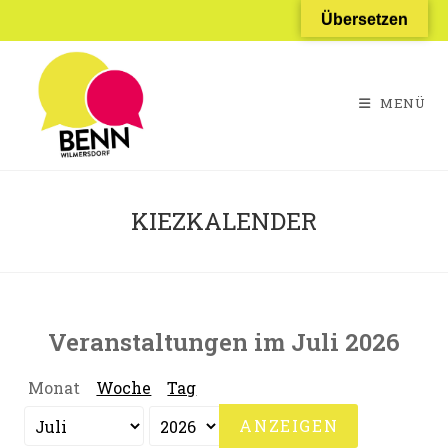
Zum
Übersetzen
Inhalt
springen
MENÜ
KIEZKALENDER
Veranstaltungen im Juli 2026
Monat
Woche
Tag
Monat
Jahr