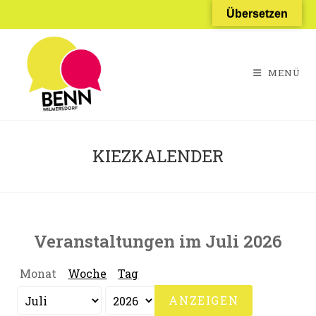
Zum
Übersetzen
Inhalt
springen
MENÜ
KIEZKALENDER
Veranstaltungen im Juli 2026
Monat
Woche
Tag
Monat
Jahr