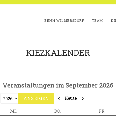
BENN WILMERSDORF
TEAM
KI
KIEZKALENDER
Veranstaltungen im September 2026
Zurück
Weiter
Heute
MITTWOCH
DONNERSTAG
FREI
MI.
DO.
FR.