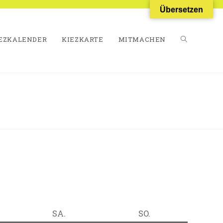
Übersetzen
EZKALENDER
KIEZKARTE
MITMACHEN
WEBSITE-
SUCHE
UMSCHALT
TAG
SAMSTAG
SONNTAG
SA.
SO.