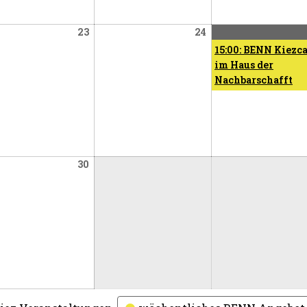
ember
September
September
23
24
23,
24,
15:00: BENN Kiezc
2026
2026
im Haus der
Nachbarschafft
ember
September
30
30,
2026