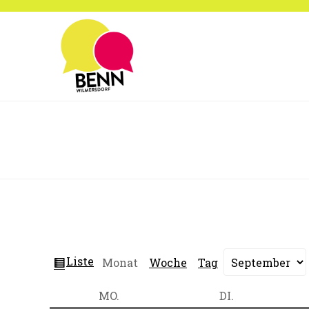
Zum
Inhalt
springen
Ansicht
Liste
Monat
Woche
Tag
Monat
Jahr
als
MONTAG
DIENSTAG
MO.
DI.