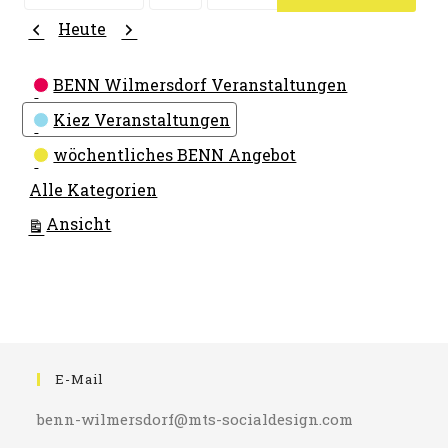
Monat
Tag
Jahr
Zurück
Weiter
Heute
Kategorien
BENN Wilmersdorf Veranstaltungen
Kiez Veranstaltungen
wöchentliches BENN Angebot
Alle Kategorien
ausdrucken
Ansicht
E-Mail
benn-wilmersdorf@mts-socialdesign.com