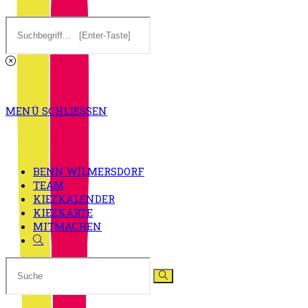
Diese
Website
SUCHE
durchsuchen
MENÜ
SCHLIESSEN
UMSCHALTEN
BENN WILMERSDORF
TEAM
KIEZKALENDER
KIEZKARTE
MITMACHEN
Website-
Suche
umschalten