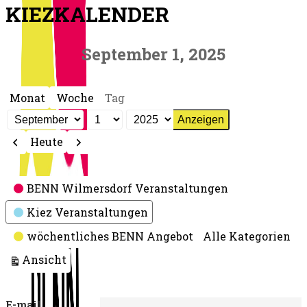
KIEZKALENDER
September 1, 2025
Monat
Woche
Tag
Monat
Tag
Jahr
Zurück
Weiter
Heute
Kategorien
BENN Wilmersdorf Veranstaltungen
Kiez Veranstaltungen
wöchentliches BENN Angebot
Alle Kategorien
ausdrucken
Ansicht
E-mail