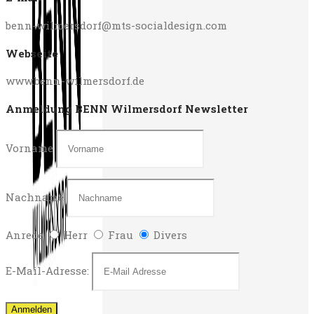
benn-wilmersdorf@mts-socialdesign.com
Webseite
www.benn-wilmersdorf.de
Anmeldung BENN Wilmersdorf Newsletter
Vorname
Nachname
Anrede
Herr
Frau
Divers
E-Mail-Adresse: