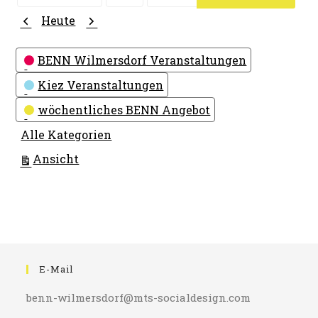
Monat
Tag
Jahr
Zurück
Weiter
Heute
Kategorien
BENN Wilmersdorf Veranstaltungen
Kiez Veranstaltungen
wöchentliches BENN Angebot
Alle Kategorien
ausdrucken
Ansicht
E-Mail
benn-wilmersdorf@mts-socialdesign.com