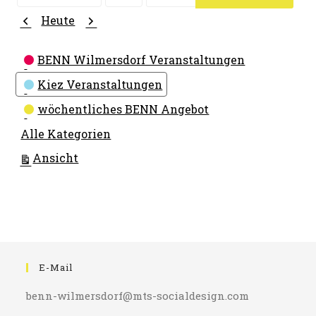
Monat
Tag
Jahr
Zurück
Weiter
Heute
Kategorien
BENN Wilmersdorf Veranstaltungen
Kiez Veranstaltungen
wöchentliches BENN Angebot
Alle Kategorien
ausdrucken
Ansicht
E-Mail
benn-wilmersdorf@mts-socialdesign.com