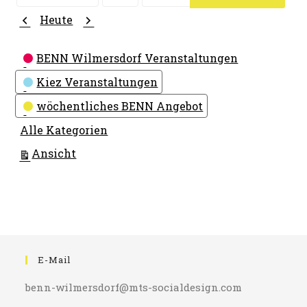
Monat
Tag
Jahr
Zurück
Weiter
Heute
Kategorien
BENN Wilmersdorf Veranstaltungen
Kiez Veranstaltungen
wöchentliches BENN Angebot
Alle Kategorien
ausdrucken
Ansicht
E-Mail
benn-wilmersdorf@mts-socialdesign.com