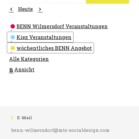
Monat
Tag
Jahr
Zurück
Weiter
Heute
Kategorien
BENN Wilmersdorf Veranstaltungen
Kiez Veranstaltungen
wöchentliches BENN Angebot
Alle Kategorien
ausdrucken
Ansicht
E-Mail
benn-wilmersdorf@mts-socialdesign.com