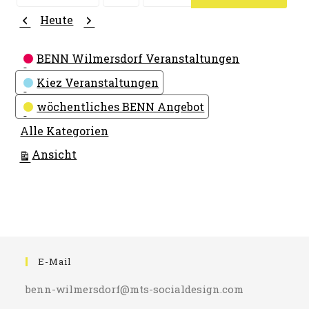
Monat
Tag
Jahr
Zurück
Weiter
Heute
Kategorien
BENN Wilmersdorf Veranstaltungen
Kiez Veranstaltungen
wöchentliches BENN Angebot
Alle Kategorien
ausdrucken
Ansicht
E-Mail
benn-wilmersdorf@mts-socialdesign.com