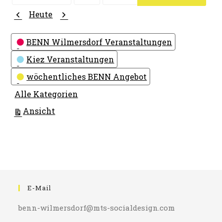
Monat
Tag
Jahr
Zurück
Weiter
Heute
Kategorien
BENN Wilmersdorf Veranstaltungen
Kiez Veranstaltungen
wöchentliches BENN Angebot
Alle Kategorien
ausdrucken
Ansicht
E-Mail
benn-wilmersdorf@mts-socialdesign.com