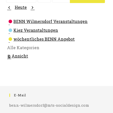
Monat
Tag
Jahr
Zurück
Weiter
Heute
Kategorien
BENN Wilmersdorf Veranstaltungen
Kiez Veranstaltungen
wöchentliches BENN Angebot
Alle Kategorien
ausdrucken
Ansicht
E-Mail
benn-wilmersdorf@mts-socialdesign.com