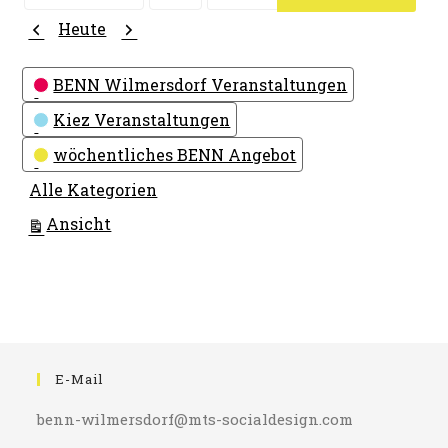
Monat
Tag
Jahr
Zurück
Weiter
Heute
Kategorien
BENN Wilmersdorf Veranstaltungen
Kiez Veranstaltungen
wöchentliches BENN Angebot
Alle Kategorien
ausdrucken
Ansicht
E-Mail
benn-wilmersdorf@mts-socialdesign.com