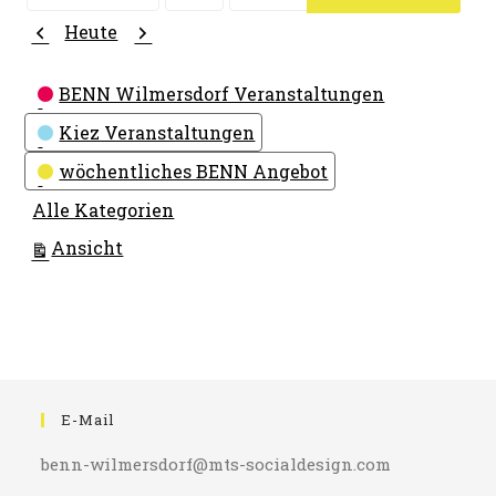
Monat
Tag
Jahr
Zurück
Weiter
Heute
Kategorien
BENN Wilmersdorf Veranstaltungen
Kiez Veranstaltungen
wöchentliches BENN Angebot
Alle Kategorien
ausdrucken
Ansicht
E-Mail
benn-wilmersdorf@mts-socialdesign.com