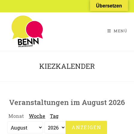
Zum
Übersetzen
Inhalt
springen
MENÜ
KIEZKALENDER
Veranstaltungen im August 2026
Monat
Woche
Tag
Monat
Jahr