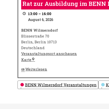
zur
Rat zur Ausbildung im BENN 
Ausbildung
im
13:00
–
16:00
BENN
August 6, 2026
Büro
BENN Wilmersdorf
Blissestraße 70
Berlin
,
Berlin
10713
Deutschland
Veranstaltungsort anschauen
BENN
Karte
Wilmersdorf
Weiterlesen
Kategorien
BENN Wilmersdorf Veranstaltungen
K