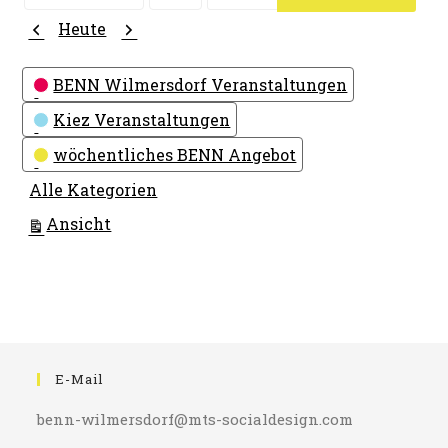
Monat
Tag
Jahr
Zurück
Weiter
Heute
Kategorien
BENN Wilmersdorf Veranstaltungen
Kiez Veranstaltungen
wöchentliches BENN Angebot
Alle Kategorien
ausdrucken
Ansicht
E-Mail
benn-wilmersdorf@mts-socialdesign.com